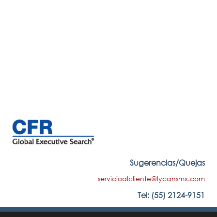
0
consultores
0
Red Global
Sugerencias/Quejas
servicioalcliente@lycansmx.com
Tel: (55) 2124-9151